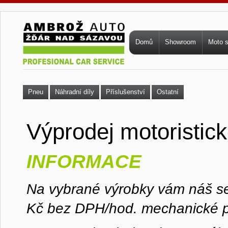
Přejít k hlavnímu obsahu
Hlavní menu
Domů
Showroom
Moto 
Pneu
Náhradní díly
Příslušenství
Ostatní
Výprodej motoristic
INFORMACE
Na vybrané výrobky vám náš se
Kč bez DPH/hod. mechanické p