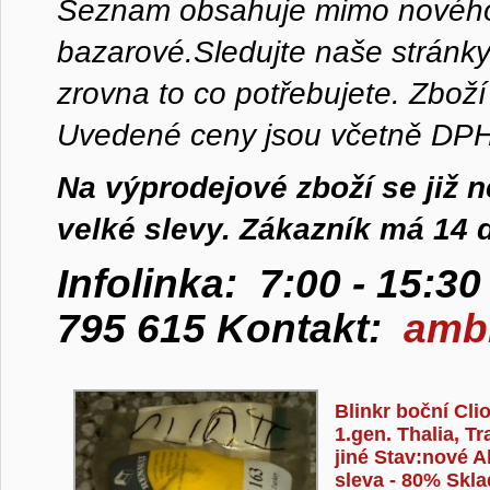
S
eznam obsahuje mimo nového o
bazarové.
Sledujte naše stránk
zrovna to co potřebujete. Zbož
Uvedené ceny jsou včetně DPH
Na výprodejové zboží se již 
velké slevy. Zákazník má 14 
Infolinka: 7:00 - 15:3
795 615 Kontakt:
ambr
Stránky
Blinkr boční Cli
1.gen. Thalia, Tr
jiné Stav:nové A
sleva - 80% Skl