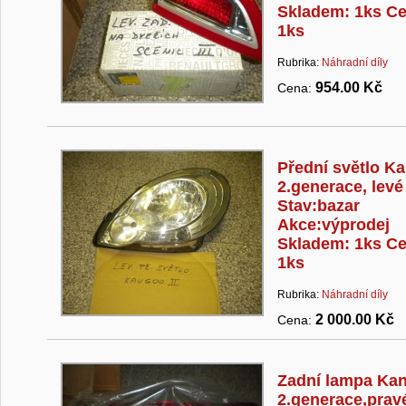
Skladem: 1ks Ce
1ks
Rubrika:
Náhradní díly
954.00 Kč
Cena:
Přední světlo K
2.generace, levé
Stav:bazar
Akce:výprodej
Skladem: 1ks Ce
1ks
Rubrika:
Náhradní díly
2 000.00 Kč
Cena:
Zadní lampa Ka
2.generace,prav