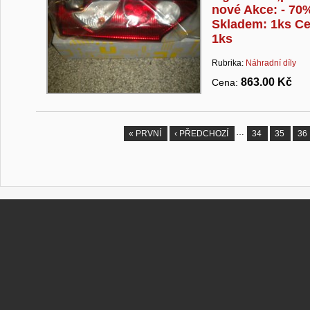
nové Akce: - 70
Skladem: 1ks Ce
1ks
Rubrika:
Náhradní díly
863.00 Kč
Cena:
…
« PRVNÍ
‹ PŘEDCHOZÍ
34
35
36