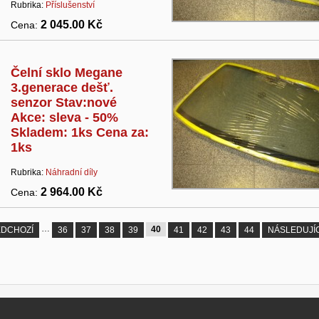
Rubrika:
Příslušenství
2 045.00 Kč
Cena:
Čelní sklo Megane
3.generace dešť.
senzor Stav:nové
Akce: sleva - 50%
Skladem: 1ks Cena za:
1ks
Rubrika:
Náhradní díly
2 964.00 Kč
Cena:
…
40
EDCHOZÍ
36
37
38
39
41
42
43
44
NÁSLEDUJÍC