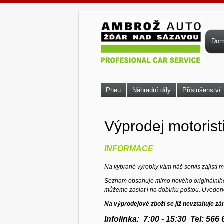
Přejít k hlavnímu obsahu
Hla
Do
Pneu
Náhradní díly
Příslušenství
Výprodej motorist
INFORMACE
Na vybrané výrobky vám náš servis zajistí
S
eznam obsahuje mimo nového originálního 
můžeme zaslat i na
dobírku poštou. Uveden
Na výprodejové zboží se již nevztahuje zá
Infolinka: 7:00 - 15:30 Tel: 56