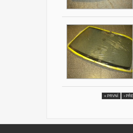
« PRVNÍ
‹ PŘ