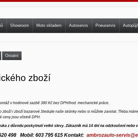
vní menu
mů
Showroom
Moto skladem
Autoservis
Pneuservis
Autopůj
Ostatní
ického zboží
 montáž v hodinové sazbě 380 Kč bez DPH/hod. mechanické práce.
zboží i zboží bazarové.
Sledujte naše stránky nebo si můžete zavolat. Třeba máme
é ceny jsou včetně DPH.
ruka z důvodu poskytnutí velké slevy. Zákazník má 14 dní na odzkoušení nebo v
6 620 498 Mobil: 603 795 615 Kontakt:
ambrozauto-servis@e