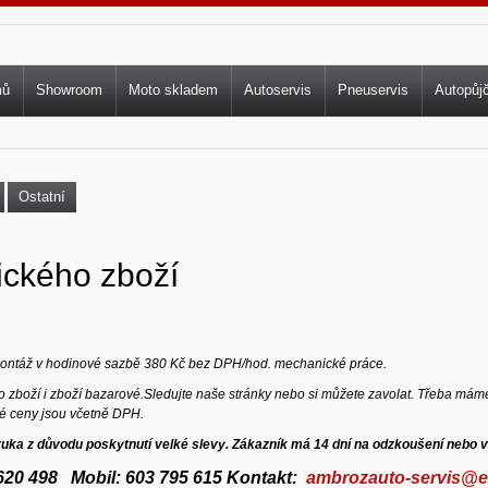
vní menu
mů
Showroom
Moto skladem
Autoservis
Pneuservis
Autopůj
Ostatní
ického zboží
 montáž v hodinové sazbě 380 Kč bez DPH/hod. mechanické práce.
zboží i zboží bazarové.
Sledujte naše stránky nebo si můžete zavolat. Třeba máme
é ceny jsou včetně DPH.
ruka z důvodu poskytnutí velké slevy. Zákazník má 14 dní na odzkoušení nebo v
6 620 498 Mobil: 603 795 615 Kontakt:
ambrozauto-servis@e