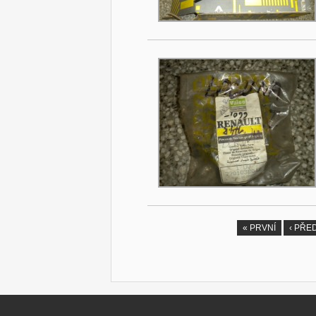
« PRVNÍ
‹ PŘE