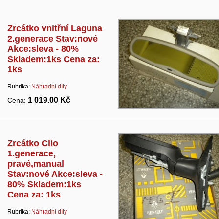
Zrcátko vnitřní Laguna
2.generace Stav:nové
Akce:sleva - 80%
Skladem:1ks Cena za:
1ks
Rubrika:
Náhradní díly
1 019.00 Kč
Cena:
Zrcátko Clio
1.generace,
pravé,manual
Stav:nové Akce:sleva -
80% Skladem:1ks
Cena za: 1ks
Rubrika:
Náhradní díly