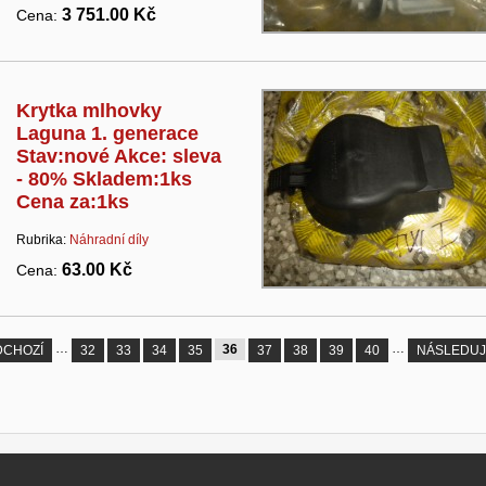
3 751.00 Kč
Cena:
Krytka mlhovky
Laguna 1. generace
Stav:nové Akce: sleva
- 80% Skladem:1ks
Cena za:1ks
Rubrika:
Náhradní díly
63.00 Kč
Cena:
…
…
36
DCHOZÍ
32
33
34
35
37
38
39
40
NÁSLEDUJÍ