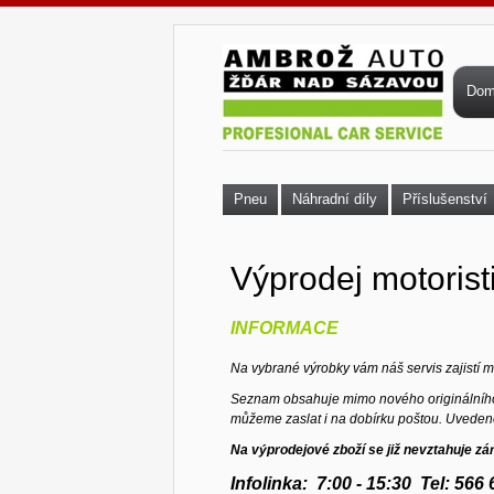
Přejít k hlavnímu obsahu
Hla
Do
Pneu
Náhradní díly
Příslušenství
Výprodej motorist
INFORMACE
Na vybrané výrobky vám náš servis zajistí
S
eznam obsahuje mimo nového originálního 
můžeme zaslat i na
dobírku poštou. Uveden
Na výprodejové zboží se již nevztahuje zá
Infolinka: 7:00 - 15:30 Tel: 56