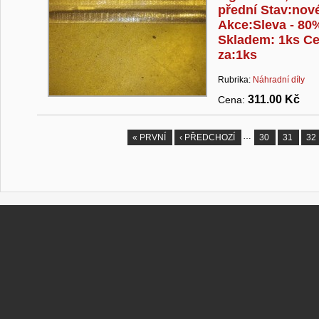
přední Stav:nov
Akce:Sleva - 80
Skladem: 1ks C
za:1ks
Rubrika:
Náhradní díly
311.00 Kč
Cena:
…
« PRVNÍ
‹ PŘEDCHOZÍ
30
31
32