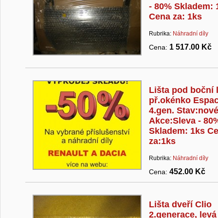
- 80% Skladem: 
Cena za: 1ks
Rubrika:
Náhradní díly
1 517.00 Kč
Cena:
Lišta pod boční 
př.okénko Espa
4.gen. Stav:nov
Akce:Sleva - 80
Skladem: 1ks C
za:1ks
Rubrika:
Náhradní díly
452.00 Kč
Cena:
Lišta dveří Clio
2.generace, levá