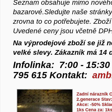
S
eznam obsahuje mimo nového o
bazarové.
Sledujte naše stránk
zrovna to co potřebujete. Zbož
Uvedené ceny jsou včetně DPH
Na výprodejové zboží se již 
velké slevy. Zákazník má 14 
Infolinka: 7:00 - 15:3
795 615 Kontakt:
ambr
Stránky
Zadní nárazník C
2.generace Stav
Akce: -50% Skl
1ks Cena za: 1k