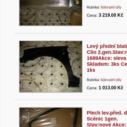
Rubrika:
Náhradní díly
3 219.00 Kč
Cena:
Levý přední blat
Clio 2.gen.Stav:
1689Akce: sleva
Skladem: 3ks Ce
1ks
Rubrika:
Náhradní díly
1 013.00 Kč
Cena:
Plech lev.před. d
Scénic 1gen.
Stav:nové Akce: