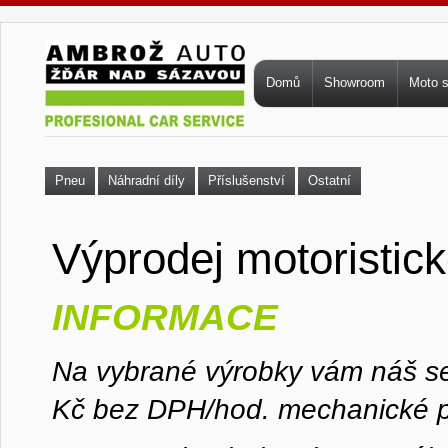
Přejít k hlavnímu obsahu
Hlavní menu
Domů
Showroom
Moto 
Pneu
Náhradní díly
Příslušenství
Ostatní
Výprodej motoristic
INFORMACE
Na vybrané výrobky vám náš se
Kč bez DPH/hod. mechanické p