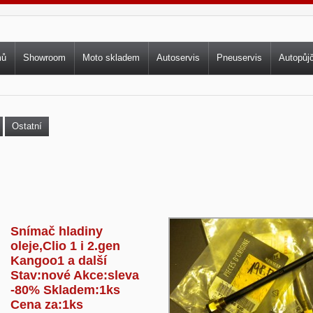
vní menu
mů
Showroom
Moto skladem
Autoservis
Pneuservis
Autopůj
Ostatní
Snímač hladiny
oleje,Clio 1 i 2.gen
Kangoo1 a další
Stav:nové Akce:sleva
-80% Skladem:1ks
Cena za:1ks