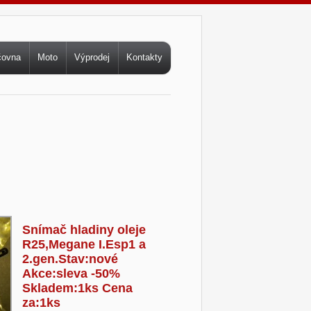
čovna
Moto
Výprodej
Kontakty
Snímač hladiny oleje
R25,Megane I.Esp1 a
2.gen.Stav:nové
Akce:sleva -50%
Skladem:1ks Cena
za:1ks