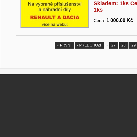
Skladem: 1ks Ce
1ks
1 000.00 Kč
Cena:
…
« PRVNÍ
‹ PŘEDCHOZÍ
27
28
29