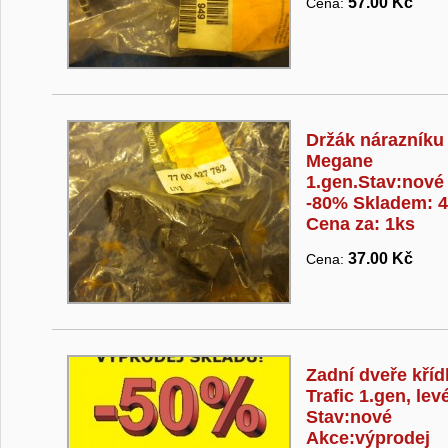
57.00 Kč
Cena:
Držák nárazníku
Megane
1.gen.Stav:nové
-80% Skladem: 
Cena za: 1ks
37.00 Kč
Cena:
Zadní dveře kříd
Trafic 1.gen, lev
Stav:nové
Akce:výprodej