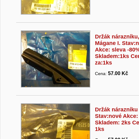
Držák nárazníku
Mágane I. Stav:
Akce: sleva -80
Skladem:1ks Ce
za:1ks
57.00 Kč
Cena:
Držák nárazníku
Stav:nové Akce:
Skladem: 2ks Ce
1ks